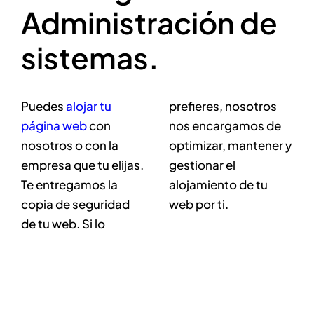
Administración de
sistemas.
Puedes
alojar tu
prefieres, nosotros
página web
con
nos encargamos de
nosotros o con la
optimizar, mantener y
empresa que tu elijas.
gestionar el
Te entregamos la
alojamiento de tu
copia de seguridad
web por ti.
de tu web. Si lo