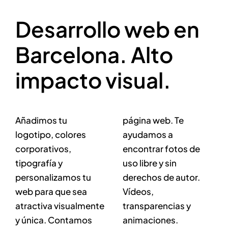
Desarrollo web en
Barcelona. Alto
impacto visual.
Añadimos tu
página web. Te
logotipo, colores
ayudamos a
corporativos,
encontrar fotos de
tipografía y
uso libre y sin
personalizamos tu
derechos de autor.
web para que sea
Vídeos,
atractiva visualmente
transparencias y
y única. Contamos
animaciones.