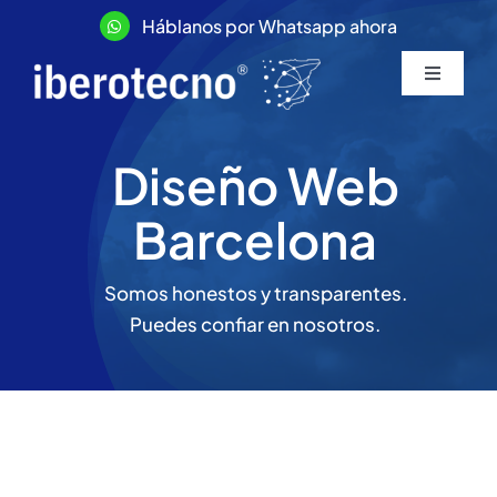
Saltar
H
á
blanos por Whatsapp ahora
al
contenido
Toggle
Navigati
Diseño web
Diseño Web
Tiendas Online
Barcelona
Marketing Digital
Somos honestos y transparentes.
Puedes confiar en nosotros.
Tarifas y precios
Más