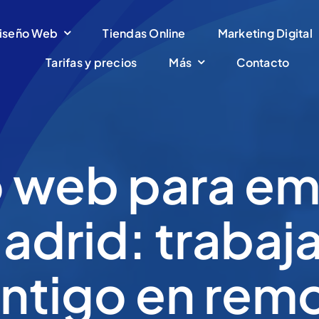
iseño Web
Tiendas Online
Marketing Digital
Tarifas y precios
Más
Contacto
 web para e
adrid: traba
ntigo en rem