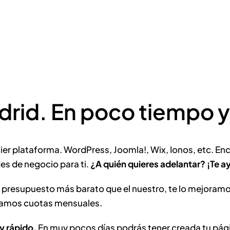
rid. En poco tiempo y
r plataforma. WordPress, Joomla!, Wix, Ionos, etc. En
es de negocio para ti.
¿A quién quieres adelantar? ¡Te 
 presupuesto más barato que el nuestro, te lo mejoramo
obramos cuotas mensuales.
y rápido.
En muy pocos días podrás tener creada tu pág