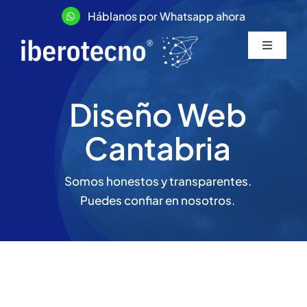
Saltar
H
á
blanos por Whatsapp ahora
al
contenido
Toggle
Navigati
Diseño web
Diseño Web
Tiendas Online
Cantabria
Marketing Digital
Somos honestos y transparentes.
Puedes confiar en nosotros.
Tarifas y precios
Más