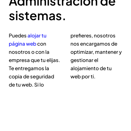
Administración de
sistemas.
Puedes
alojar tu
prefieres, nosotros
página web
con
nos encargamos de
nosotros o con la
optimizar, mantener y
empresa que tu elijas.
gestionar el
Te entregamos la
alojamiento de tu
copia de seguridad
web por ti.
de tu web. Si lo