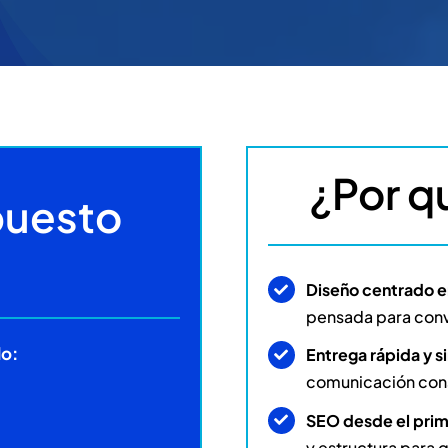
¿Por q
puesto
Diseño centrado e
pensada para conve
lo:
Entrega rápida y si
comunicación const
SEO desde el prim
y estructura para 