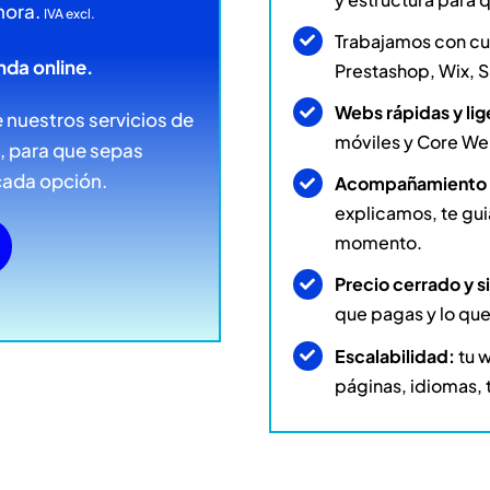
hora.
IVA excl.
Trabajamos con cu
nda online.
Prestashop, Wix, S
Webs rápidas y lig
 nuestros servicios de
móviles y Core Web
a, para que sepas
cada opción.
Acompañamiento 
explicamos, te gu
momento.
Precio cerrado y s
que pagas y lo que
Escalabilidad:
tu 
páginas, idiomas, 