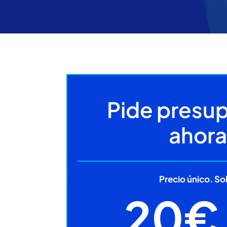
Pide presu
ahora
Precio único. So
20€