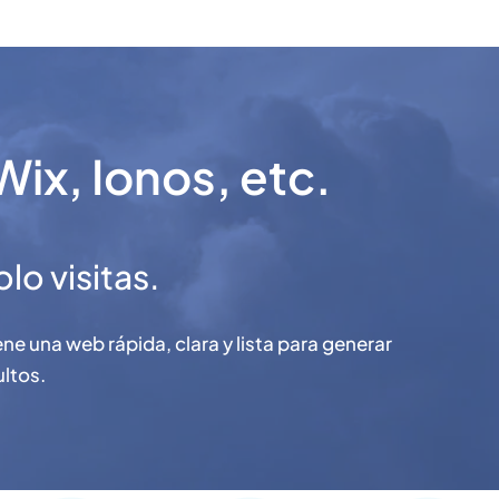
ix, Ionos, etc.
o visitas.
e una web rápida, clara y lista para generar
ultos.